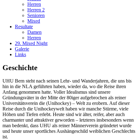
Herren
Herren 2
Senioren
Mixed
Resultate
Damen
Herren
29. Mixed Night
Galerie
Links
Geschichte
UHU Bern steht nach seinen Lehr- und Wanderjahren, die uns bis
hin in die NLA geführten haben, wieder da, wo die Reise ihren
Anfang genommen hatte. Voller Idealismus sind unsere
Gründungsväter in der Mitte der 80iger aufgebrochen als reiner
Universitätsverein die (Unihockey) – Welt zu erobern. Auf dieser
Reise durch die Unihockeywelt haben wir manche Stürme, viele
Höhen und Tiefen erlebt. Heute sind wir älter, reifer, aber auch
charmanter und attraktiver geworden – letzteres insbesonders wenn
man bedenkt, dass UHU als reiner Männerverein gründetet wurde
und heute unser sportliches Aushängeschild weiblichen Geschlechts
ist.