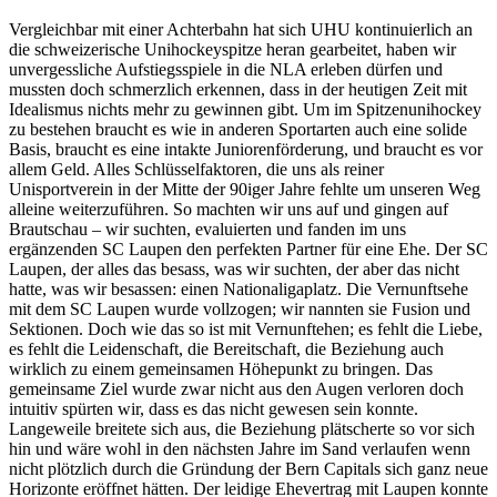
Vergleichbar mit einer Achterbahn hat sich UHU kontinuierlich an
die schweizerische Unihockeyspitze heran gearbeitet, haben wir
unvergessliche Aufstiegsspiele in die NLA erleben dürfen und
mussten doch schmerzlich erkennen, dass in der heutigen Zeit mit
Idealismus nichts mehr zu gewinnen gibt. Um im Spitzenunihockey
zu bestehen braucht es wie in anderen Sportarten auch eine solide
Basis, braucht es eine intakte Juniorenförderung, und braucht es vor
allem Geld. Alles Schlüsselfaktoren, die uns als reiner
Unisportverein in der Mitte der 90iger Jahre fehlte um unseren Weg
alleine weiterzuführen. So machten wir uns auf und gingen auf
Brautschau – wir suchten, evaluierten und fanden im uns
ergänzenden SC Laupen den perfekten Partner für eine Ehe. Der SC
Laupen, der alles das besass, was wir suchten, der aber das nicht
hatte, was wir besassen: einen Nationaligaplatz. Die Vernunftsehe
mit dem SC Laupen wurde vollzogen; wir nannten sie Fusion und
Sektionen. Doch wie das so ist mit Vernunftehen; es fehlt die Liebe,
es fehlt die Leidenschaft, die Bereitschaft, die Beziehung auch
wirklich zu einem gemeinsamen Höhepunkt zu bringen. Das
gemeinsame Ziel wurde zwar nicht aus den Augen verloren doch
intuitiv spürten wir, dass es das nicht gewesen sein konnte.
Langeweile breitete sich aus, die Beziehung plätscherte so vor sich
hin und wäre wohl in den nächsten Jahre im Sand verlaufen wenn
nicht plötzlich durch die Gründung der Bern Capitals sich ganz neue
Horizonte eröffnet hätten. Der leidige Ehevertrag mit Laupen konnte