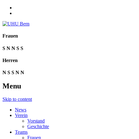
Frauen
S
N
N
S
S
Herren
N
S
S
N
N
Menu
Skip to content
News
Verein
Vorstand
Geschichte
Teams
Frauen